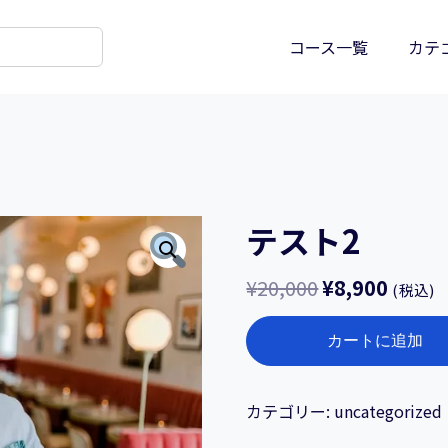
コース一覧
カテ
テスト2
¥
20,000
¥
8,900
(税込)
テ
カートに追加
ス
ト
2
カテゴリー:
uncategorized
個