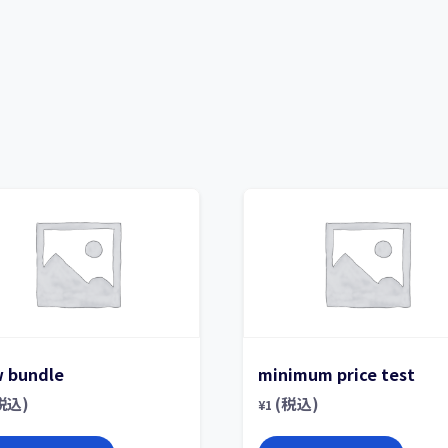
 bundle
minimum price test
税込)
(税込)
¥
1