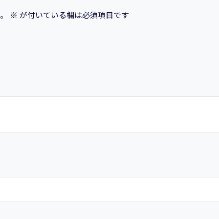
ケ
。
※
が付いている欄は必須項目です
ー
シ
ョ
ン
を
作
ろ
う！
～
新
着
情
報
一
覧・
登