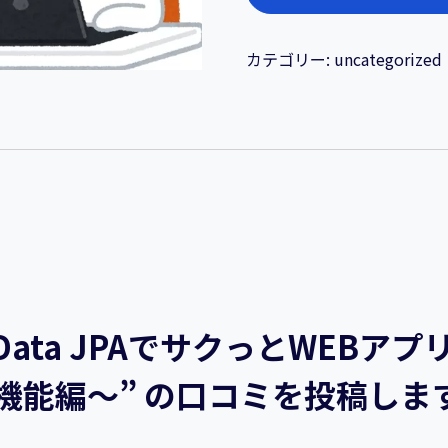
じ
め
の
カテゴリー:
uncategorized
1
歩！
Sping
Data
JPA
で
サ
ク
っ
と
 Data JPAでサクっとWEB
WEB
ア
機能編～” の口コミを投稿しま
プ
リ