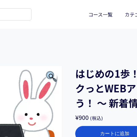
コース一覧
カテ
はじめの1歩！Sp
クっとWEB
う！ ～ 新
¥
900
(税込)
は
カートに追加