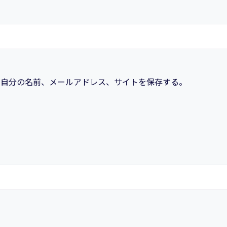
録
機
能
編
～
個
に自分の名前、メールアドレス、サイトを保存する。