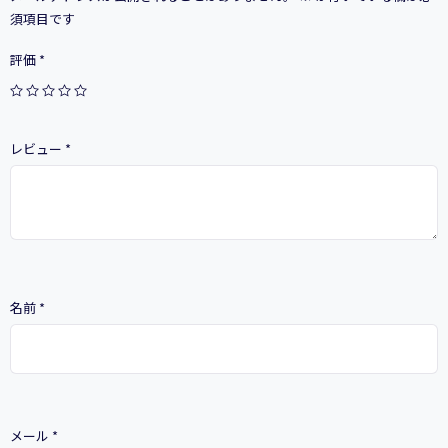
な
須項目です
プ
ロ
評価
*
ン
プ
ト
の
レビュー
*
活
用
法
を
解
説
個
名前
*
メール
*