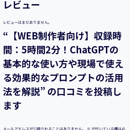
レビュー
5
時
間
2
レビューはまだありません。
分！
ChatGPT
“【WEB制作者向け】収録時
の
基
間：5時間2分！ChatGPTの
本
的
な
基本的な使い方や現場で使え
使
い
る効果的なプロンプトの活用
方
や
現
法を解説” の口コミを投稿し
場
で
ます
使
え
る
効
果
メールアドレスが公開されることはありません。
※
が付いている欄は必
的