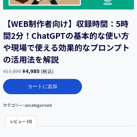
【WEB制作者向け】収録時間：5時
間2分！ChatGPTの基本的な使い方
や現場で使える効果的なプロンプト
の活用法を解説
¥
12,800
¥
4,980
(税込)
【WEB
カートに追加
制
作
者
向
カテゴリー:
uncategorized
け】
収
レビュー (0)
録
時
間：