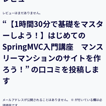
タ
ー
し
レビューはまだありません。
よ
う！】
“【1時間30分で基礎をマスタ
は
じ
ーしよう！】はじめての
め
て
の
SpringMVC入門講座 マンス
SpringMVC
入
リーマンションのサイトを作
門
講
座
ろう！” の口コミを投稿しま
マ
ン
す
ス
リ
ー
マ
ン
メールアドレスが公開されることはありません。
※
が付いている欄は必
シ
ョ
須項目です