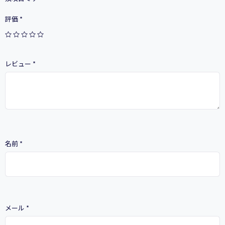
ン
の
評価
*
サ
イ
ト
を
レビュー
*
作
ろ
う！
個
名前
*
メール
*