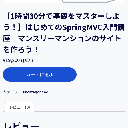
【1時間30分で基礎をマスターしよ
う！】はじめてのSpringMVC入門講
座 マンスリーマンションのサイト
を作ろう！
¥
19,800
(税込)
【1
カートに追加
時
間
30
分
カテゴリー:
uncategorized
で
基
レビュー (0)
礎
を
マ
レビュー
ス