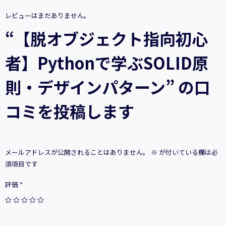
Python
で
レビューはまだありません。
学
ぶ
“【脱オブジェクト指向初心
SOLID
原
者】Pythonで学ぶSOLID原
則・
デ
ザ
則・デザインパターン” の口
イ
ン
コミを投稿します
パ
タ
ー
ン
個
メールアドレスが公開されることはありません。
※
が付いている欄は必
須項目です
評価
*