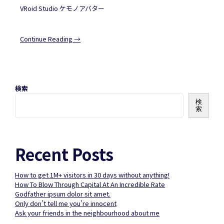
VRoid Studio ケモノアバター
Continue Reading →
検索
検
索
Recent Posts
How to get 1M+ visitors in 30 days without anything!
How To Blow Through Capital At An Incredible Rate
Godfather ipsum dolor sit amet.
Only don’t tell me you’re innocent
Ask your friends in the neighbourhood about me