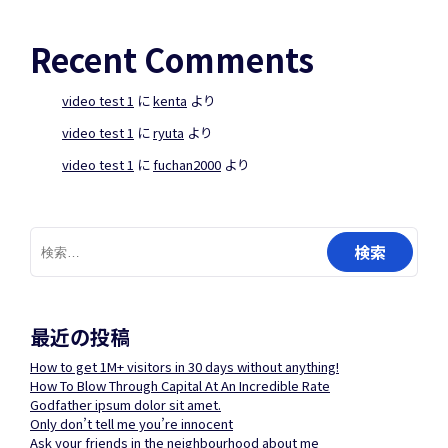
Recent Comments
video test 1
に
kenta
より
video test 1
に
ryuta
より
video test 1
に
fuchan2000
より
検
索:
最近の投稿
How to get 1M+ visitors in 30 days without anything!
How To Blow Through Capital At An Incredible Rate
Godfather ipsum dolor sit amet.
Only don’t tell me you’re innocent
Ask your friends in the neighbourhood about me