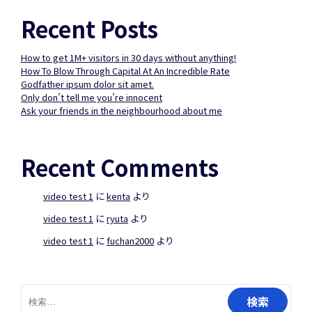
Recent Posts
How to get 1M+ visitors in 30 days without anything!
How To Blow Through Capital At An Incredible Rate
Godfather ipsum dolor sit amet.
Only don’t tell me you’re innocent
Ask your friends in the neighbourhood about me
Recent Comments
video test 1
に
kenta
より
video test 1
に
ryuta
より
video test 1
に
fuchan2000
より
検
索: