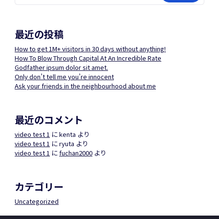
最近の投稿
How to get 1M+ visitors in 30 days without anything!
How To Blow Through Capital At An Incredible Rate
Godfather ipsum dolor sit amet.
Only don’t tell me you’re innocent
Ask your friends in the neighbourhood about me
最近のコメント
video test 1
に
kenta
より
video test 1
に
ryuta
より
video test 1
に
fuchan2000
より
カテゴリー
Uncategorized