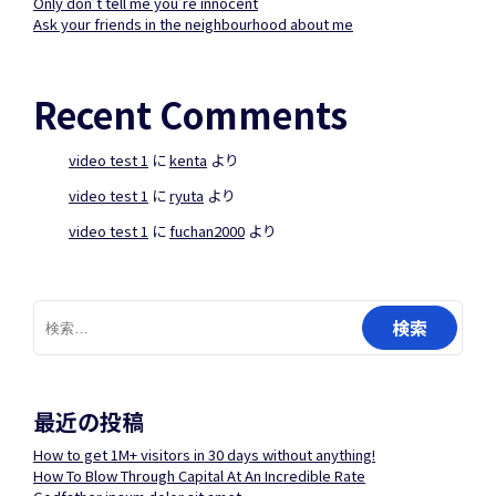
Only don’t tell me you’re innocent
Ask your friends in the neighbourhood about me
Recent Comments
video test 1
に
kenta
より
video test 1
に
ryuta
より
video test 1
に
fuchan2000
より
検
索:
最近の投稿
How to get 1M+ visitors in 30 days without anything!
How To Blow Through Capital At An Incredible Rate