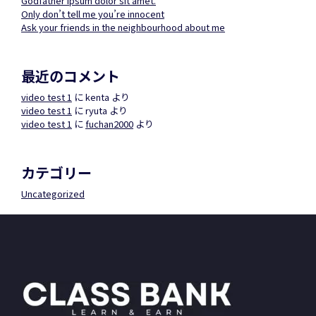
Godfather ipsum dolor sit amet.
Only don’t tell me you’re innocent
Ask your friends in the neighbourhood about me
最近のコメント
video test 1
に
kenta
より
video test 1
に
ryuta
より
video test 1
に
fuchan2000
より
カテゴリー
Uncategorized