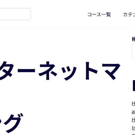
コース一覧
カテ
ターネットマ
H
ング
a
H
I