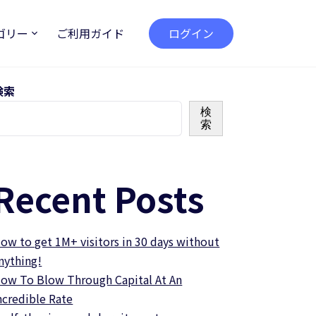
ゴリー
ご利用ガイド
ログイン
検索
検
索
Recent Posts
ow to get 1M+ visitors in 30 days without
nything!
ow To Blow Through Capital At An
ncredible Rate