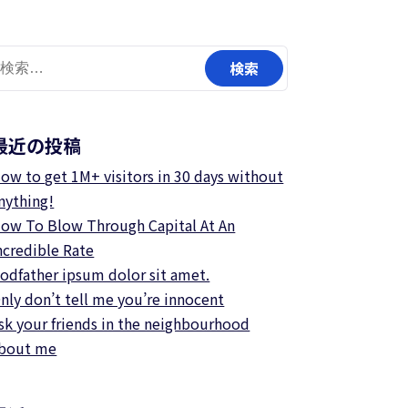
検
:
最近の投稿
ow to get 1M+ visitors in 30 days without
nything!
ow To Blow Through Capital At An
ncredible Rate
odfather ipsum dolor sit amet.
nly don’t tell me you’re innocent
sk your friends in the neighbourhood
bout me