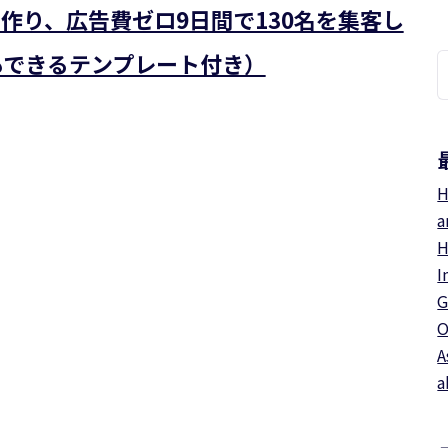
Pを作り、広告費ゼロ9日間で130名を集客し
もできるテンプレート付き）
索
H
a
H
I
G
O
A
a