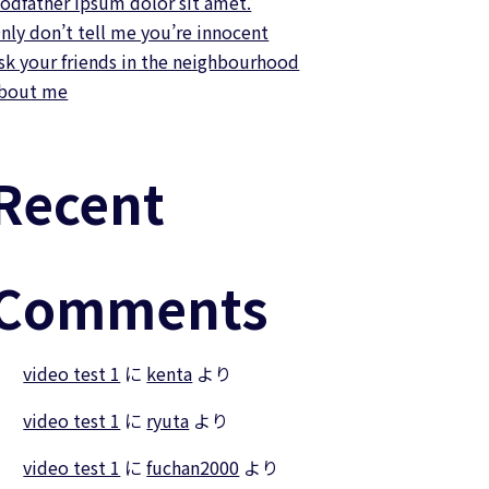
odfather ipsum dolor sit amet.
nly don’t tell me you’re innocent
sk your friends in the neighbourhood
bout me
Recent
Comments
video test 1
に
kenta
より
video test 1
に
ryuta
より
video test 1
に
fuchan2000
より