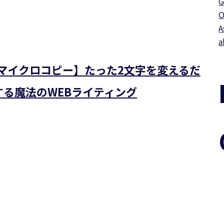
G
O
A
a
【マイクロコピー】たった2文字を変えるだ
する魔法のWEBライティング