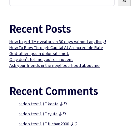
索
Recent Posts
How to get 1M+ visitors in 30 days without anything!
How To Blow Through Capital At An Incredible Rate
Godfather ipsum dolor sit amet.
Only don’t tell me you’re innocent
Ask your friends in the neighbourhood about me
Recent Comments
video test 1
に
kenta
より
video test 1
に
ryuta
より
video test 1
に
fuchan2000
より