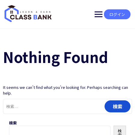
Skip
to
content
ログイン
Nothing Found
It seems we can’t find what you’re looking for. Perhaps searching can
help.
検
索:
検索
検