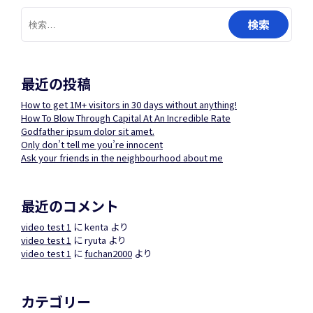
検
索:
最近の投稿
How to get 1M+ visitors in 30 days without anything!
How To Blow Through Capital At An Incredible Rate
Godfather ipsum dolor sit amet.
Only don’t tell me you’re innocent
Ask your friends in the neighbourhood about me
最近のコメント
video test 1
に
kenta
より
video test 1
に
ryuta
より
video test 1
に
fuchan2000
より
カテゴリー