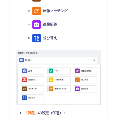
画像マッチング
画像応答
並び替え
「課題」
の設定（任意）：