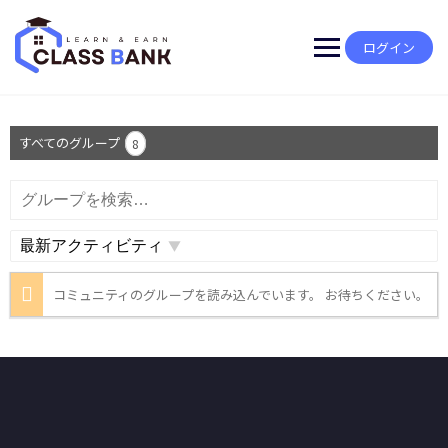
Skip
to
content
ログイン
すべてのグループ
8
グ
検
ル
索
ー
プ
並
を
び
検
コミュニティのグループを読み込んでいます。 お待ちください。
順:
索…