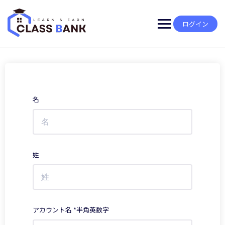
Skip
to
content
ログイン
名
姓
アカウント名 *半角英数字