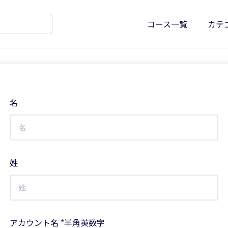
コース一覧
カテ
名
姓
アカウント名 *半角英数字