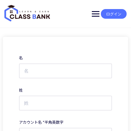
Skip
to
content
ログイン
名
姓
アカウント名 *半角英数字