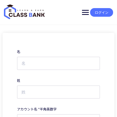
Skip
to
content
ログイン
名
姓
アカウント名 *半角英数字