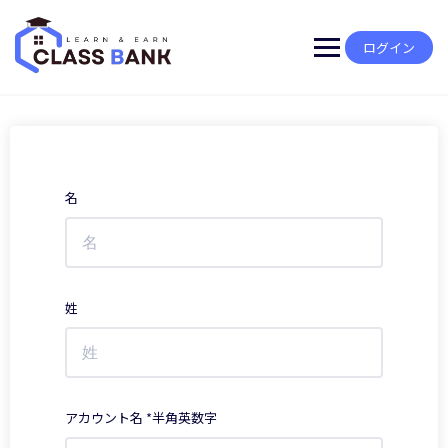
Skip
to
content
ログイン
名
姓
アカウント名 *半角英数字