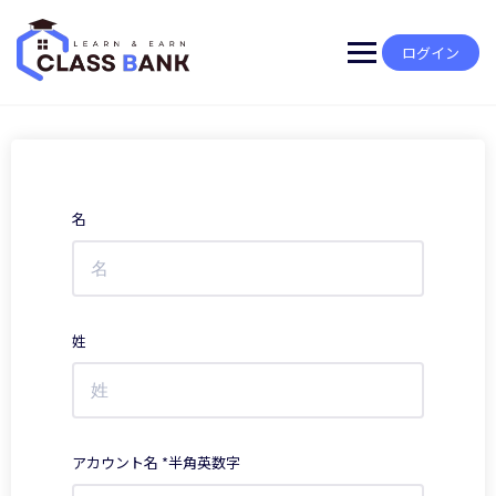
Skip
to
content
ログイン
名
姓
アカウント名 *半角英数字