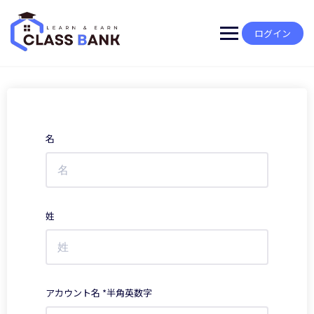
Skip
to
content
ログイン
名
姓
アカウント名 *半角英数字