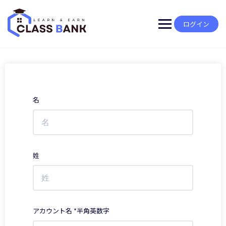
Skip
to
content
ログイン
名
姓
アカウント名 *半角英数字