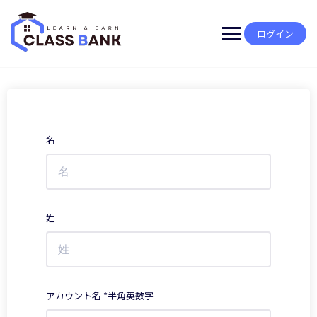
Skip
to
content
ログイン
名
姓
アカウント名 *半角英数字