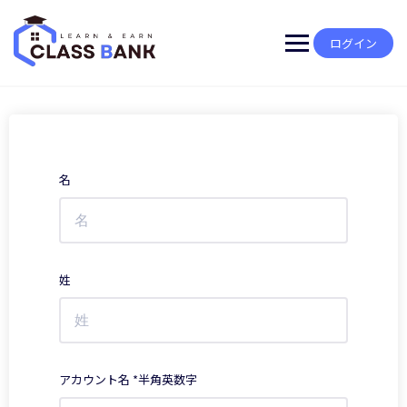
Skip
to
content
ログイン
名
姓
アカウント名 *半角英数字