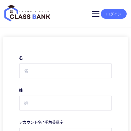
Skip
to
content
ログイン
名
姓
アカウント名 *半角英数字