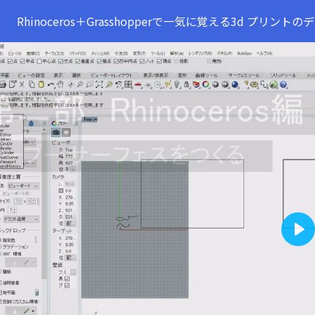
Rhinoceros＋Grasshopperで一気に覚える3d プリン
Pla