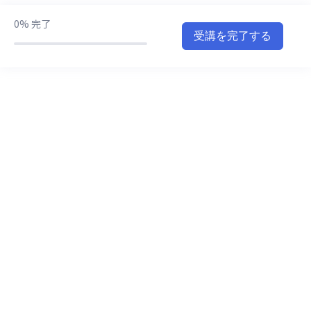
作品を一つ作ってみよう
0/5
0%
完了
受講を完了する
Pythonを使ってプログラムを書いてみよう
0/10
Processing × Python
0/4
おまけレクチャー
0/1