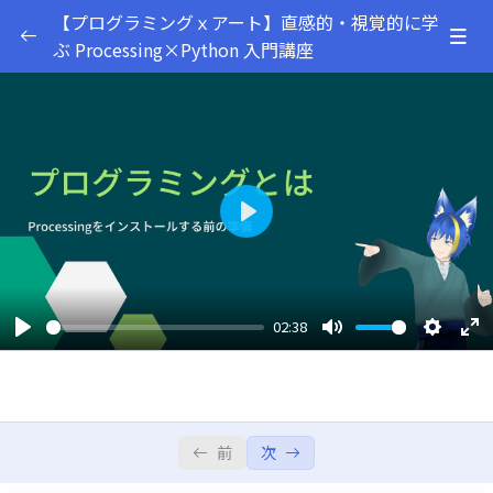
【プログラミングｘアート】直感的・視覚的に学
ぶ Processing×Python 入門講座
はじめに
0/6
プログラミングとは
02:37
パソコンのbit数の確認
01:55
Play
Windowsへインストール方法
03:27
Windowsでインストールできなかった時の対
02:32
処法
02:38
Play
Mute
Settings
Ent
Processingの設定の確認と使い方
04:08
ful
Processingファイルの保存方法と場所
03:38
前
次
プログラムを書いてみよう
0/8