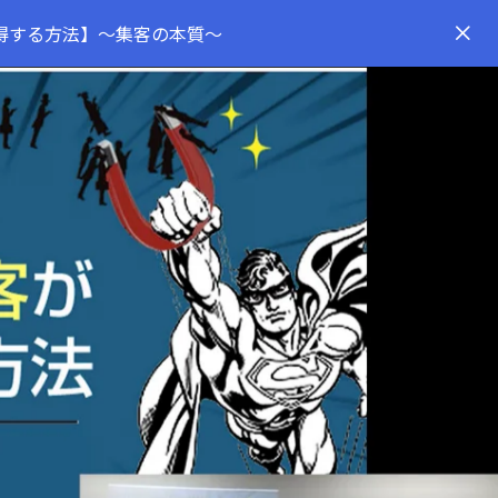
得する方法】～集客の本質～
y