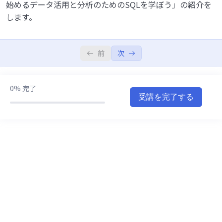
始めるデータ活用と分析のためのSQLを学ぼう」の紹介を
SQLの基本操作
0/15
します。
分析向けのSQLを学ぼう
0/11
前
次
SQLでサイエンスしてみよう
0/8
0%
完了
受講を完了する