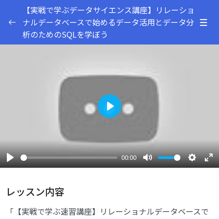
【実戦で学ぶデータサイエンス講座】リレーショ
ナルデータベースで始めるデータ活用とデータ分
析のためのSQLを学ぼう
紹介
0/5
コース紹介
00:54
本コースの概要
02:32
自己紹介
00:20
Play
学習ロードマップ
00:17
レビューのお願い
00:16
00:00
Play
Mute
Settings
Ent
Excelでとリレーショナルデータベースを比べて
ful
0/4
みよう
レッスン内容
環境構築をしよう
0/1
「【実戦で学ぶ速習講座】リレーショナルデータベースで